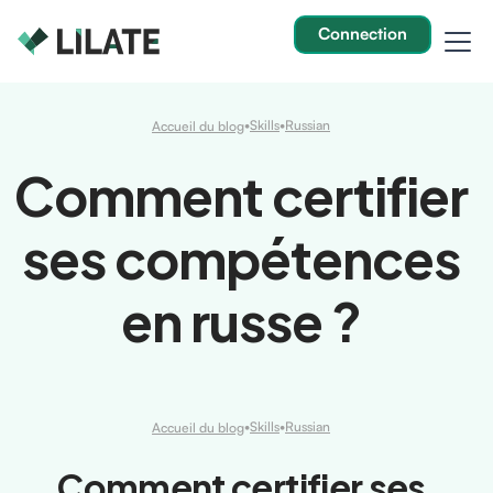
Connection
•
Skills
•
Russian
Accueil du blog
Comment certifier
ses compétences
en russe ?
•
Skills
•
Russian
Accueil du blog
Comment certifier ses