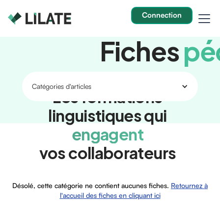
Connection
Fiches
pé
Catégories d'articles
Les formations
linguistiques qui
Désolé, cette catégorie ne contient aucunes fiches.
Retournez à
engagent
l'accueil des fiches en cliquant ici
vos collaborateurs
Désolé, cette catégorie ne contient aucunes fiches.
Retournez à
l'accueil des fiches en cliquant ici