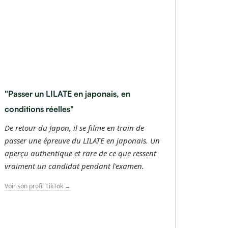
"Passer un LILATE en japonais, en
"Chac
conditions réelles"
d'être
De retour du Japon, il se filme en train de
La pré
passer une épreuve du LILATE en japonais. Un
person
aperçu authentique et rare de ce que ressent
import
vraiment un candidat pendant l'examen.
d'arri
donner 
Voir son profil TikTok →
Voir son