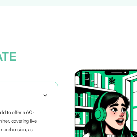
ATE
rld to offer a 60-
iner, covering live
comprehension, as