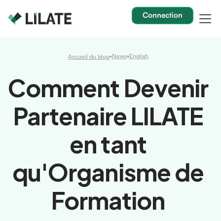
Connection
•
News
•
English
Accueil du blog
Comment Devenir
Partenaire LILATE
en tant
qu'Organisme de
Formation