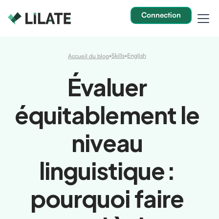
Connection
•
Skills
•
English
Accueil du blog
Évaluer
équitablement le
niveau
linguistique :
pourquoi faire