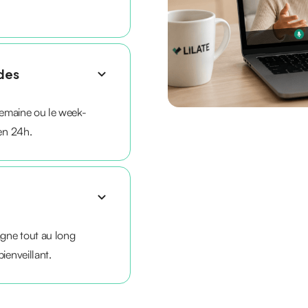
ides
 semaine ou le week-
 en 24h.
gne tout au long
ienveillant.