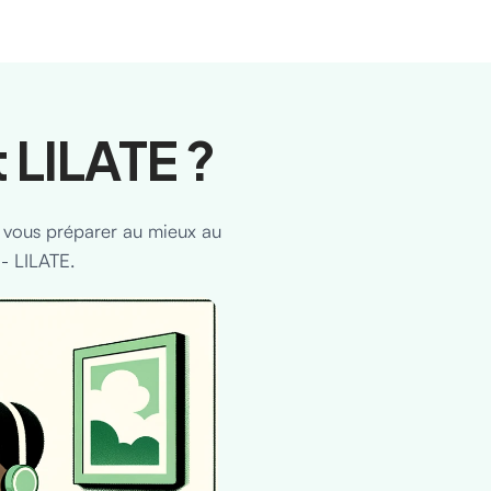
 LILATE ?
 vous préparer au mieux au
- LILATE.