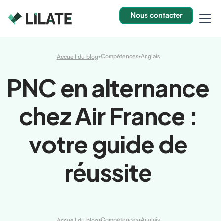
Nous contacter
•
Compétences
•
Anglais
Accueil du blog
PNC en alternance
chez Air France :
votre guide de
réussite
•
Compétences
•
Anglais
Accueil du blog