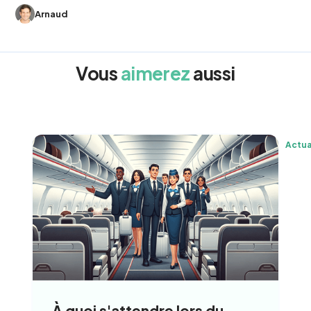
Arnaud
Vous
aimerez
aussi
Actua
À quoi s'attendre lors du