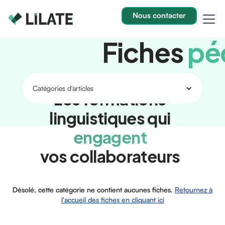
Nous contacter
Fiches
pé
Catégories d'articles
Les formations
linguistiques qui
Désolé, cette catégorie ne contient aucunes fiches.
Retournez à
engagent
l'accueil des fiches en cliquant ici
vos collaborateurs
Désolé, cette catégorie ne contient aucunes fiches.
Retournez à
l'accueil des fiches en cliquant ici