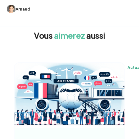
Arnaud
Vous
aimerez
aussi
Actua