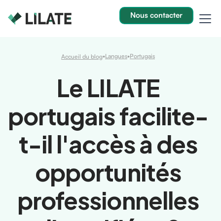
Nous contacter
•
Langues
•
Portugais
Accueil du blog
Le LILATE
portugais facilite-
t-il l'accès à des
opportunités
professionnelles