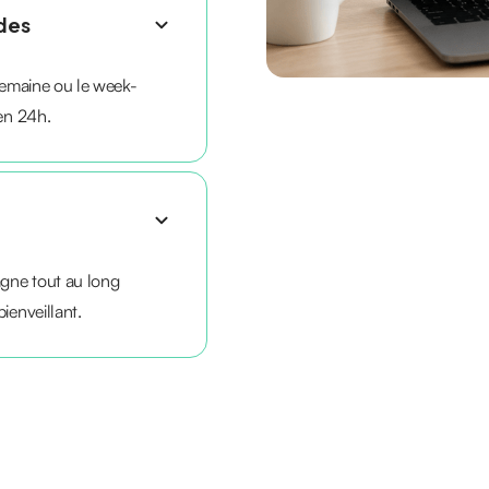
ides
 semaine ou le week-
 en 24h.
gne tout au long
ienveillant.