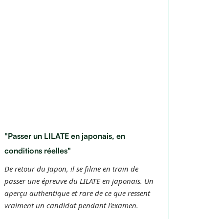
"Passer un LILATE en japonais, en
"Chac
conditions réelles"
d'être
De retour du Japon, il se filme en train de
La pré
passer une épreuve du LILATE en japonais. Un
person
aperçu authentique et rare de ce que ressent
import
vraiment un candidat pendant l'examen.
d'arri
donner 