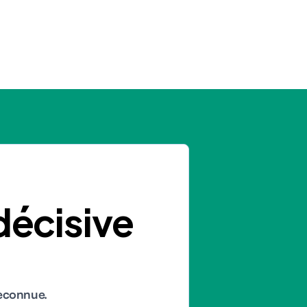
décisive
reconnue.