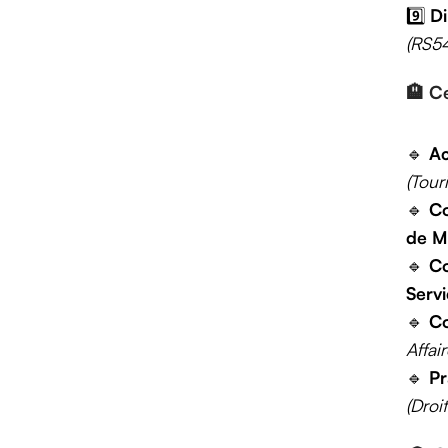
9️⃣
Di
(RS5
🏨
Ce
🔹
Ac
(Tour
🔹
Co
de M
🔹
Co
Serv
🔹
Co
Affai
🔹
Pr
(Droi