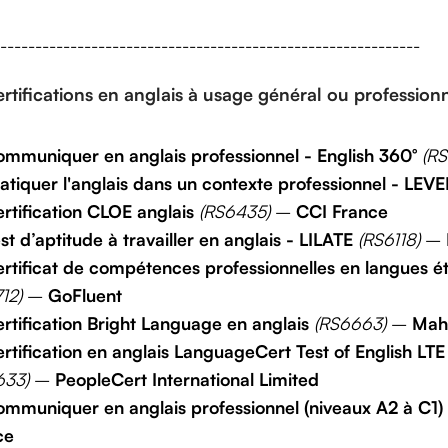
------------------------------------------------------------
rtifications en anglais à usage général ou profession
mmuniquer en anglais professionnel - English 360°
(RS
atiquer l'anglais dans un contexte professionnel - LEV
rtification CLOE anglais
(RS6435)
–
CCI France
st d’aptitude à travailler en anglais - LILATE
(RS6118)
–
rtificat de compétences professionnelles en langues é
12)
–
GoFluent
rtification Bright Language en anglais
(RS6663)
–
Maho
rtification en anglais LanguageCert Test of English LTE (é
633)
–
PeopleCert International Limited
mmuniquer en anglais professionnel (niveaux A2 à C1)
ce