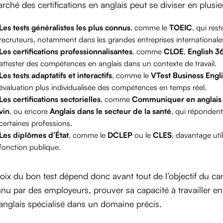
rché des certifications en anglais peut se diviser en plusi
Les tests généralistes les plus connus
, comme le
TOEIC
, qui re
recruteurs, notamment dans les grandes entreprises internationale
Les certifications professionnalisantes
, comme
CLOE
,
English 3
attester des compétences en anglais dans un contexte de travail.
Les tests adaptatifs et interactifs
, comme le
VTest Business Engl
évaluation plus individualisée des compétences en temps réel.
Les certifications sectorielles
, comme
Communiquer en anglais j
vin
, ou encore
Anglais dans le secteur de la santé
, qui répondent
certaines professions.
Les diplômes d’État
, comme le
DCLEP
ou le
CLES
, davantage uti
fonction publique.
oix du bon test dépend donc avant tout de l’objectif du ca
nu par des employeurs, prouver sa capacité à travailler en
anglais spécialisé dans un domaine précis.