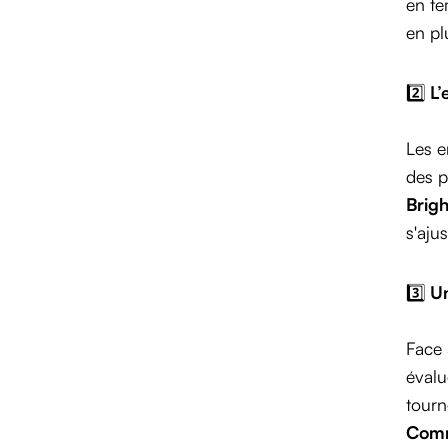
en te
en pl
2️⃣
L’
Les e
des p
Brig
s'aju
3️⃣
Un
Face 
évalu
tourn
Comm