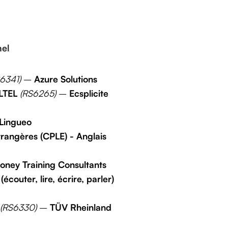
nel
6341)
–
Azure Solutions
ELTEL
(RS6265)
–
Ecsplicite
Lingueo
trangères (CPLE) - Anglais
ney Training Consultants
couter, lire, écrire, parler)
(RS6330)
–
TÜV Rheinland