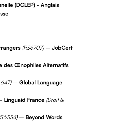
elle (DCLEP) - Anglais
esse
étrangers
(RS6707)
–
JobCert
e des Œnophiles Alternatifs
6647)
–
Global Language
–
Linguaid France
(Droit &
RS6534)
–
Beyond Words