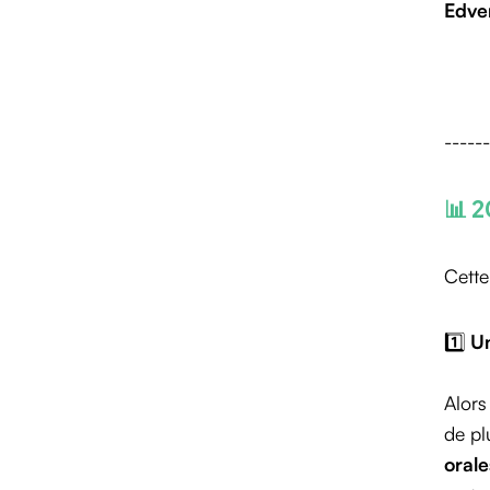
Edve
------
📊 2
Cette
1️⃣
Un
Alors
de pl
orale