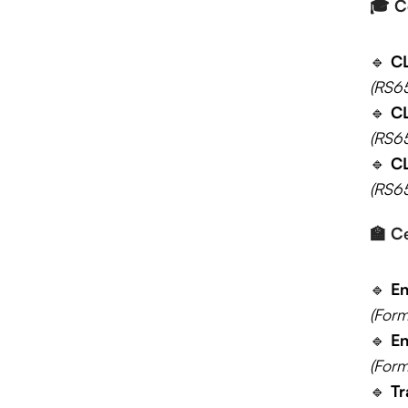
🎓
C
🔹
CL
(RS6
🔹
CL
(RS6
🔹
CL
(RS6
🏫
Ce
🔹
En
(Form
🔹
En
(Form
🔹
Tr