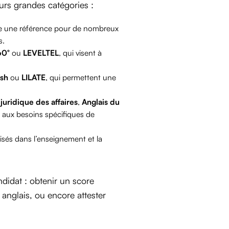
eurs grandes catégories :
ste une référence pour de nombreux
s.
60°
ou
LEVELTEL
, qui visent à
ish
ou
LILATE
, qui permettent une
uridique des affaires
,
Anglais du
 aux besoins spécifiques de
lisés dans l’enseignement et la
ndidat : obtenir un score
 anglais, ou encore attester