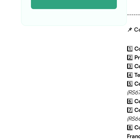
------
📌
Ce
1️⃣
Co
2️⃣
Pr
3️⃣
Ce
4️⃣
Te
5️⃣
Ce
(RS67
6️⃣
Ce
7️⃣
Ce
(RS6
8️⃣
Co
Fran