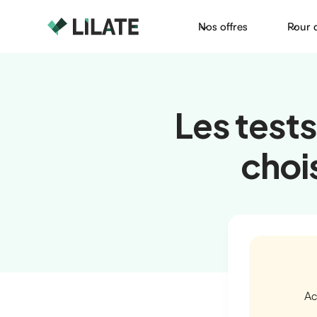
Nos offres
Pour 
Les test
chois
Ac