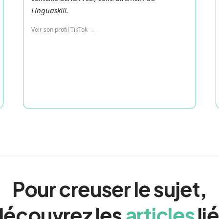
Linguaskill.
Voir son profil TikTok →
Pour creuser le sujet,
découvrez les
articles
li