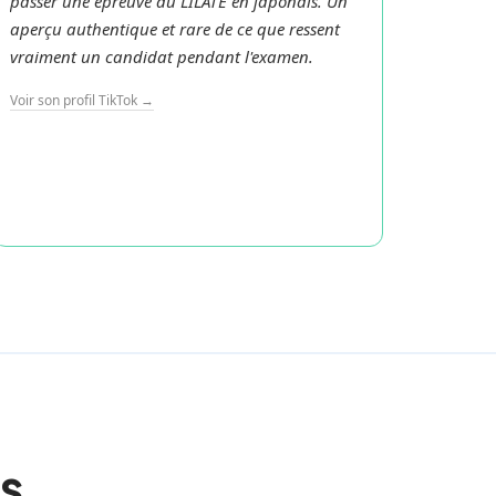
passer une épreuve du LILATE en japonais. Un
person
aperçu authentique et rare de ce que ressent
import
vraiment un candidat pendant l'examen.
d'arri
donner 
Voir son profil TikTok →
Voir son
és