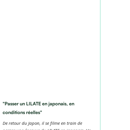
"Passer un LILATE en japonais, en
"Chac
conditions réelles"
d'être
De retour du Japon, il se filme en train de
La pré