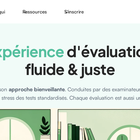
qui
Ressources
S'inscrire
xpérience
d'évaluati
fluide & juste
 son
approche bienveillante
. Conduites par des examinateur
e stress des tests standardisés. Chaque évaluation est aussi 