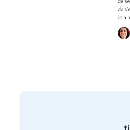
de sé
de s’
et a 
t