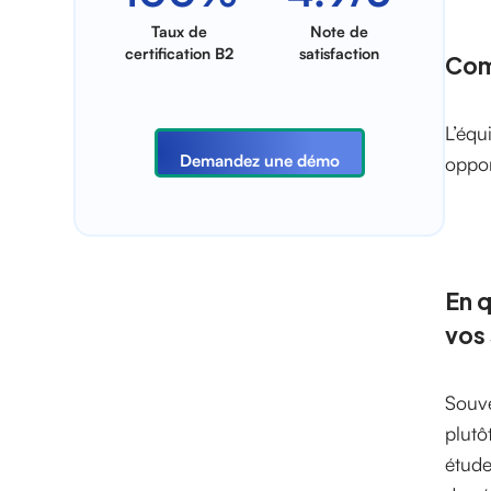
Taux de
Note de
certification B2
satisfaction
Comm
L’équ
Demandez une démo
oppor
En q
vos 
Souve
plutô
étude