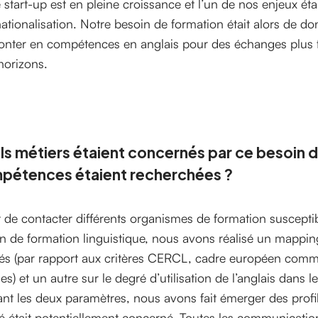
 start-up est en pleine croissance et l’un de nos enjeux étai
nationalisation. Notre besoin de formation était alors de do
nter en compétences en anglais pour des échanges plus fl
horizons.
s métiers étaient concernés par ce besoin d
pétences étaient recherchées ?
 de contacter différents organismes de formation suscepti
n de formation linguistique, nous avons réalisé un mapping
iés (par rapport aux critères CERCL, cadre européen comm
es) et un autre sur le degré d’utilisation de l’anglais dans l
ant les deux paramètres, nous avons fait émerger des profil
ié était potentiellement concerné. Toutes les communication