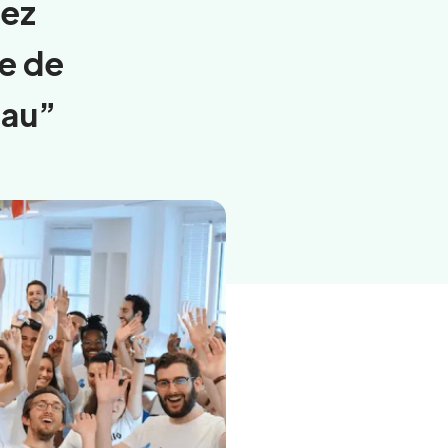
hez
ce de
eau”