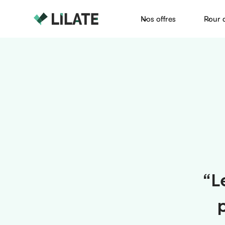
Nos offres
Pour 
“L
p