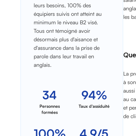
leurs besoins, 100% des
angla
équipiers suivis ont atteint au
les b
minimum le niveau B2 visé.
Tous ont témoigné avoir
désormais plus d'aisance et
d'assurance dans la prise de
Quel
parole dans leur travail en
anglais.
La pr
à son
aussi
34
94%
au ca
Personnes
Taux d'assiduité
et pe
formées
de cl
100%
4.9/5